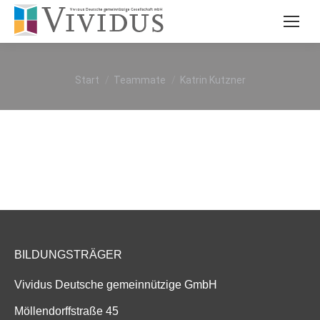
Sie befinden sich hier:
Start
Teammate
Katrin Kutzner
BILDUNGSTRÄGER
Vividus Deutsche gemeinnützige GmbH
Möllendorffstraße 45