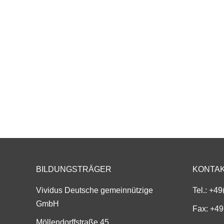
BILDUNGSTRÄGER
KONTA
Vividus Deutsche gemeinnützige
Tel.:
+49
GmbH
Fax: +49
Möllendorffstraße 45